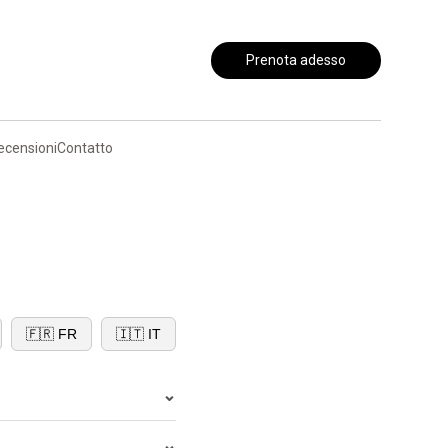
Prenota adesso
ecensioni
Contatto
🇫🇷 FR
🇮🇹 IT
⌄
⌄