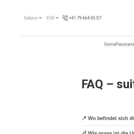
Italiano
EUR
+41 79 664 05 07
Home
Panoram
FAQ – sui
📍 Wo befindet sich 
Die Wohnung befindet sich 
📐 Wie gross ist die U