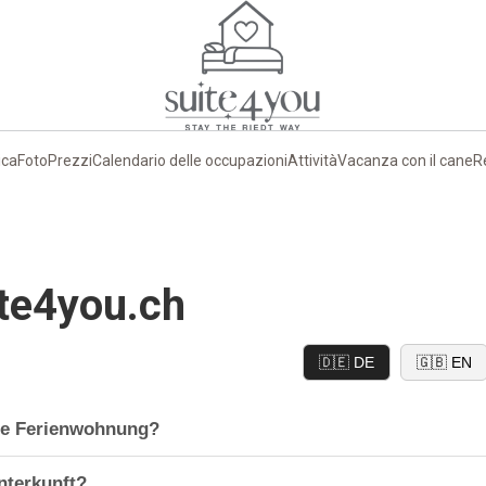
ica
Foto
Prezzi
Calendario delle occupazioni
Attività
Vacanza con il cane
R
te4you.ch
🇩🇪 DE
🇬🇧 EN
die Ferienwohnung?
an der Höhenrainstrasse 20, 8586 Riedt bei Erlen, Thurgau, Schweiz.
nterkunft?